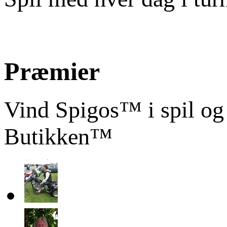
Præmier
Vind Spigos™ i spil og
Butikken™