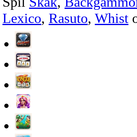
Spil
Skak
,
Backgammo
Lexico
,
Rasuto
,
Whist
o