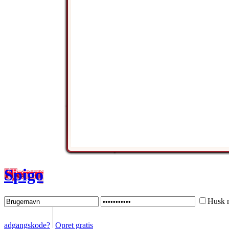
Spigo
Husk 
adgangskode?
Opret gratis