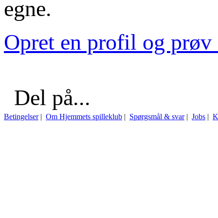
egne.
Opret en profil og prøv 
Del på...
Betingelser
|
Om Hjemmets spilleklub
|
Spørgsmål & svar
|
Jobs
|
K