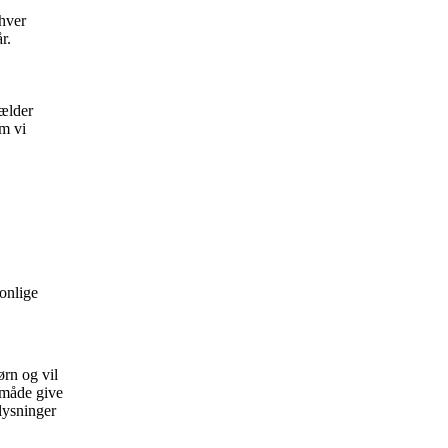
hver
r.
gælder
om vi
onlige
ørn og vil
n måde give
lysninger