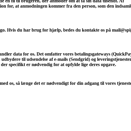
n fil til brugeren, der anmoder om at få sin data tilsendt. Af
ion for, at anmodningen kommer fra den person, som den indsaml
pigo. Hvis du har brug for hjælp, bedes du kontakte os på mail@sp
dler data for os. Det omfatter vores betalingsgateways (QuickPa
dbydere til udsendelse af e-mails (Sendgrid) og leveringstjeneste
r specifikt er nødvendig for at opfylde lige deres opgave.
med os, så længe det er nødvendigt for din adgang til vores tjeneste