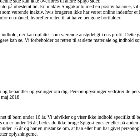
enne side kan ikke overføres til andre Spigo sider.
o på ubestemt tid. En inaktiv Spigokonto med en positiv balance, vil 
om værende inaktiv, hvis brugeren ikke har været online indenfor et å
r en måned, hvorefter retten til at hæve pengene bortfalder.
ve indhold, der kan opfattes som værende anstødeligt i ens profil. Dette 
ere kan se. Vi forbeholder os retten til at slette materiale og indhold s
r og behandler oplysninger om dig. Personoplysninger vedrører de pers
. maj 2018.
et til børn under 16 år. Vi udvikler og viser ikke indhold specifikt til b
is du er under 16 år, bedes du ikke bruge Spigo-tjenester eller på ande
n under 16 år og har en mistanke om, at han eller hun har givet personop
etter oplysningerne.