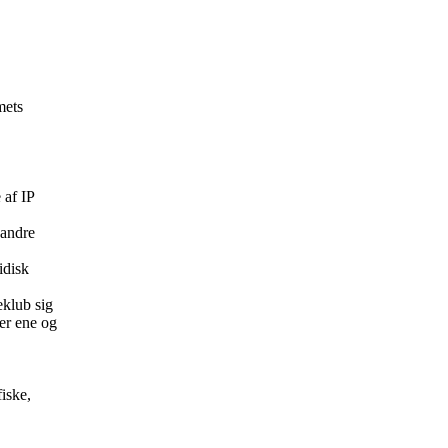
mets
 af IP
 andre
idisk
eklub sig
er ene og
iske,