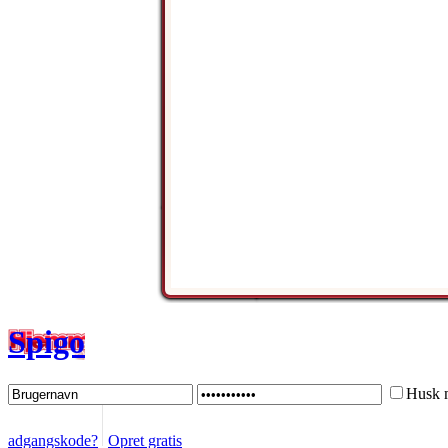
Spigo
Husk 
adgangskode?
Opret gratis