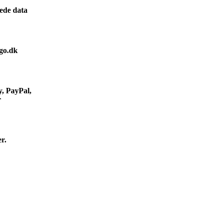
ede data
igo.dk
y, PayPal,
r
r.