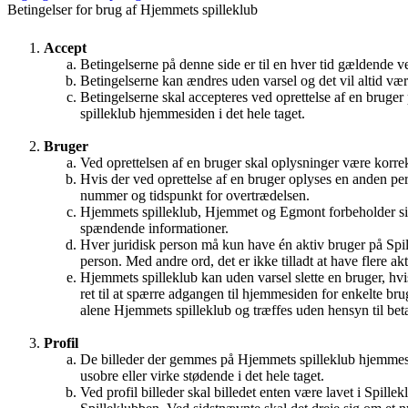
Betingelser for brug af Hjemmets spilleklub
Accept
Betingelserne på denne side er til en hver tid gældende
Betingelserne kan ændres uden varsel og det vil altid vær
Betingelserne skal accepteres ved oprettelse af en bruge
spilleklub hjemmesiden i det hele taget.
Bruger
Ved oprettelsen af en bruger skal oplysninger være korre
Hvis der ved oprettelse af en bruger oplyses en anden per
nummer og tidspunkt for overtrædelsen.
Hjemmets spilleklub, Hjemmet og Egmont forbeholder sig r
spændende informationer.
Hver juridisk person må kun have én aktiv bruger på Spi
person. Med andre ord, det er ikke tilladt at have flere ak
Hjemmets spilleklub kan uden varsel slette en bruger, hv
ret til at spærre adgangen til hjemmesiden for enkelte b
alene Hjemmets spilleklub og træffes uden hensyn til be
Profil
De billeder der gemmes på Hjemmets spilleklub hjemmesid
usobre eller virke stødende i det hele taget.
Ved profil billeder skal billedet enten være lavet i Spille