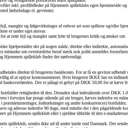
yere og vellignende portrætfoto uden spildplads.
rofiler inkl. profilbilleder på Hjemmets spilleklubs egen hjemmeside og
med fødselsdage el. gevinster.
fejl, mangler og følgevirkninger af enhver art som spillene og/eller hj
ene er under eget ansvar.
for at rette fejl og mangler samt lytte til brugernes kritik og ønsker om
aniske hjælpemidler der på nogen måde, direkte eller indirekte, automatis
Findes mistanke om overtrædelse heraf stærk nok politi anmeldes forseelsen
ng Hjemmets spilleklub finder det nødvendigt.
betales direkte til brugerens bankkonto. For at få en gevinst udbetalt 
lvillig til at oplyse kontonummeret. Hvis brugeren IKKE har en indland
ed bankoverførslen. Der er pålagt et gebyr på DKK 50,00 for at hæve fr
er bortfalder rettigheden til den. Desuden skal indestående over DKK 1.
eren i forvejen har penge stående på sin bruger, hæves indenfor en mån
s i præmieturneringer, lodtrækninger og andre konkurrencer) bortfalder,
navn og adresse indenfor 90 dage, med mindre der i den pågældende k
brev på Hjemmets spilleklub eller i sjældne tilfælde til den e-mailadress
ets spilleklub, sendes ikke ud til andre lande end Danmark. Der sendes