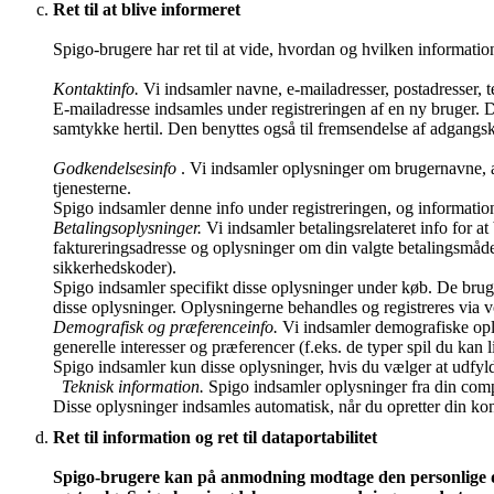
Ret til at blive informeret
Spigo-brugere har ret til at vide, hvordan og hvilken informati
Kontaktinfo.
Vi indsamler navne, e-mailadresser, postadresser,
E-mailadresse indsamles under registreringen af en ny bruger. 
samtykke hertil. Den benyttes også til fremsendelse af adgangs
Godkendelsesinfo
. Vi indsamler oplysninger om brugernavne, a
tjenesterne.
Spigo indsamler denne info under registreringen, og informatione
Betalingsoplysninger.
Vi indsamler betalingsrelateret info for 
faktureringsadresse og oplysninger om din valgte betalingsmåde
sikkerhedskoder).
Spigo indsamler specifikt disse oplysninger under køb. De brug
disse oplysninger. Oplysningerne behandles og registreres via v
Demografisk og præferenceinfo.
Vi indsamler demografiske opl
generelle interesser og præferencer (f.eks. de typer spil du kan l
Spigo indsamler kun disse oplysninger, hvis du vælger at udfyld
Teknisk information.
Spigo indsamler oplysninger fra din compu
Disse oplysninger indsamles automatisk, når du opretter din kon
Ret til information og ret til dataportabilitet
Spigo-brugere kan på anmodning modtage den personlige data