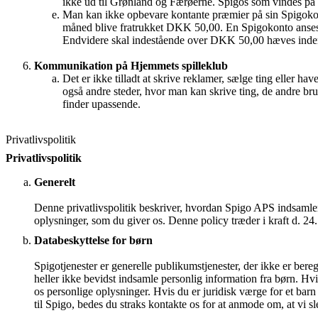
ikke ud til Grønland og Færøerne. Spigos som vindes på d
Man kan ikke opbevare kontante præmier på sin Spigokont
måned blive fratrukket DKK 50,00. En Spigokonto anses s
Endvidere skal indestående over DKK 50,00 hæves indenfo
Kommunikation på Hjemmets spilleklub
Det er ikke tilladt at skrive reklamer, sælge ting eller ha
også andre steder, hvor man kan skrive ting, de andre brug
finder upassende.
Privatlivspolitik
Privatlivspolitik
Generelt
Denne privatlivspolitik beskriver, hvordan Spigo APS indsamle
oplysninger, som du giver os. Denne policy træder i kraft d. 24
Databeskyttelse for børn
Spigotjenester er generelle publikumstjenester, der ikke er beregn
heller ikke bevidst indsamle personlig information fra børn. Hv
os personlige oplysninger. Hvis du er juridisk værge for et bar
til Spigo, bedes du straks kontakte os for at anmode om, at vi sl