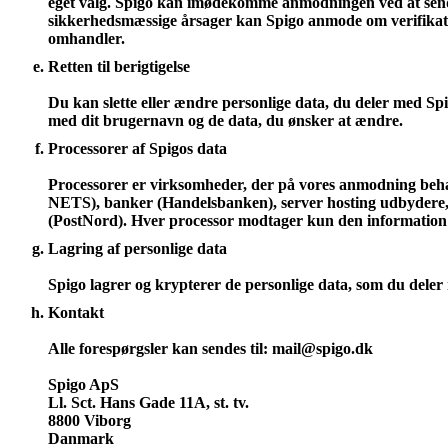
eget valg. Spigo kan imødekomme anmodningen ved at sende e
sikkerhedsmæssige årsager kan Spigo anmode om verifikat
omhandler.
Retten til berigtigelse
Du kan slette eller ændre personlige data, du deler med S
med dit brugernavn og de data, du ønsker at ændre.
Processorer af Spigos data
Processorer er virksomheder, der på vores anmodning behan
NETS), banker (Handelsbanken), server hosting udbydere, u
(PostNord). Hver processor modtager kun den information de
Lagring af personlige data
Spigo lagrer og krypterer de personlige data, som du deler 
Kontakt
Alle forespørgsler kan sendes til: mail@spigo.dk
Spigo ApS
Ll. Sct. Hans Gade 11A, st. tv.
8800 Viborg
Danmark