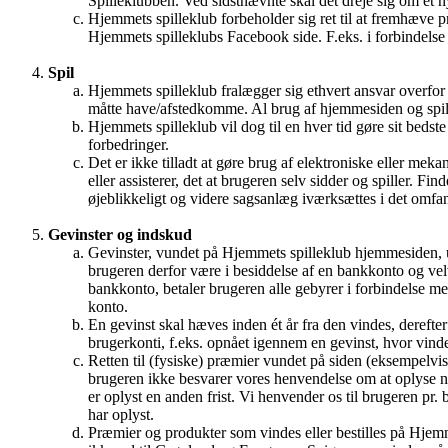
Spilleklubben. Ved sidstnævnte skal det dreje sig om et n
Hjemmets spilleklub forbeholder sig ret til at fremhæve p
Hjemmets spilleklubs Facebook side. F.eks. i forbindelse 
Spil
Hjemmets spilleklub fralægger sig ethvert ansvar overfor 
måtte have/afstedkomme. Al brug af hjemmesiden og spill
Hjemmets spilleklub vil dog til en hver tid gøre sit bedste 
forbedringer.
Det er ikke tilladt at gøre brug af elektroniske eller mek
eller assisterer, det at brugeren selv sidder og spiller. 
øjeblikkeligt og videre sagsanlæg iværksættes i det omfa
Gevinster og indskud
Gevinster, vundet på Hjemmets spilleklub hjemmesiden, ud
brugeren derfor være i besiddelse af en bankkonto og ve
bankkonto, betaler brugeren alle gebyrer i forbindelse m
konto.
En gevinst skal hæves inden ét år fra den vindes, dereft
brugerkonti, f.eks. opnået igennem en gevinst, hvor vind
Retten til (fysiske) præmier vundet på siden (eksempelvi
brugeren ikke besvarer vores henvendelse om at oplyse 
er oplyst en anden frist. Vi henvender os til brugeren pr. 
har oplyst.
Præmier og produkter som vindes eller bestilles på Hjemm