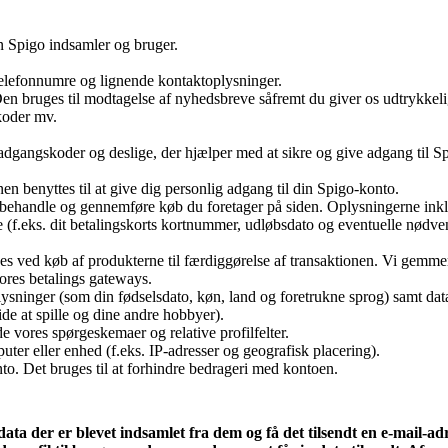
on Spigo indsamler og bruger.
 telefonnumre og lignende kontaktoplysninger.
Den bruges til modtagelse af nyhedsbreve såfremt du giver os udtrykkeli
koder mv.
dgangskoder og deslige, der hjælper med at sikre og give adgang til S
n benyttes til at give dig personlig adgang til din Spigo-konto.
at behandle og gennemføre køb du foretager på siden. Oplysningerne ink
 (f.eks. dit betalingskorts kortnummer, udløbsdato og eventuelle nødve
es ved køb af produkterne til færdiggørelse af transaktionen. Vi gemme
ores betalings gateways.
ysninger (som din fødselsdato, køn, land og foretrukne sprog) samt da
ide at spille og dine andre hobbyer).
e vores spørgeskemaer og relative profilfelter.
ter eller enhed (f.eks. IP-adresser og geografisk placering).
to. Det bruges til at forhindre bedrageri med kontoen.
 der er blevet indsamlet fra dem og få det tilsendt en e-mail-adr