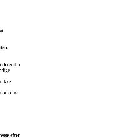
gt
pigo-
luderer din
ndige
r ikke
ta om dine
esse efter