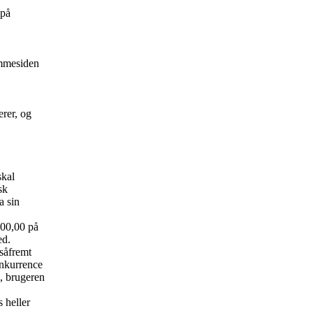
 på
emmesiden
erer, og
skal
sk
a sin
000,00 på
ed.
 såfremt
onkurrence
e, brugeren
 heller