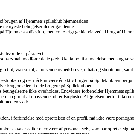
 ved brugen af Hjemmets spilleklub hjemmesiden.
e de nyeste betingelser der er gældende.
r på Hjemmets spilleklub, men er i øvrigt gældende ved al brug af Hjem
kte hvor de er påkrævet.
sons e-mail medfører dette øjeblikkelig politi anmeldelse med angivelse
et til, via e-mail, at udsende nyhedsbreve, rabat- og shoptilbud, samt
lleklubben og der må kun være én aktiv bruger på Spilleklubben per jur
tive brugere eller at dele brugere på Spilleklubben.
is betingelserne ikke overholdes. Endvidere forbeholder Hjemmets spill
rugere på grund af upassende adfærdsmønster. Afgørelsen herfor tilkomm
talt medlemskab.
en, i forbindelse med oprettelsen af en profil, må ikke være pornograf
klubbens avatar editor eller være af personen selv, som har oprettet sig på